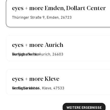
eyes + more Emden, Dollart Center
Thüringer Straße 9, Emden, 26723
eyes + more Aurich
Burgstraße 16, Aurich, 26603
Verfügbarkeiten
eyes + more Kleve
Große Straße 66, Kleve, 47533
Verfügbarkeiten
WEITERE ERGEBNISSE