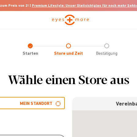
 zum Preis von 2! |
Premium Lifestyle: Unser Gleitsichtglas für noch mehr Seh
Check
icon
Starten
Store und Zeit
Bestätigung
Wähle einen Store aus
Vereinba
MEIN STANDORT