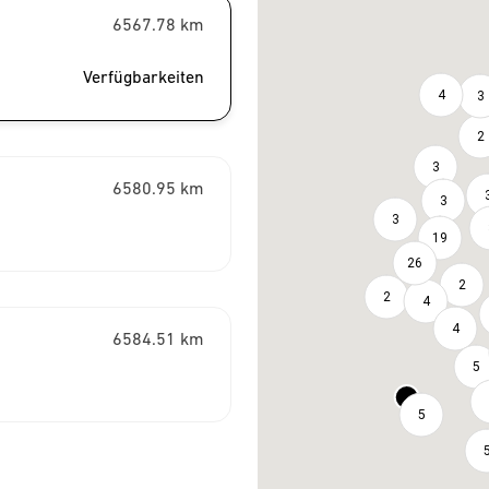
6567.78
km
Verfügbarkeiten
4
3
2
3
6580.95
km
3
3
19
26
2
2
4
4
6584.51
km
5
5