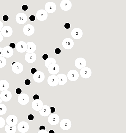
2
2
2
16
2
6
2
15
8
5
6
3
2
3
3
2
3
4
2
3
4
2
2
2
9
2
7
9
2
2
4
5
2
4
2