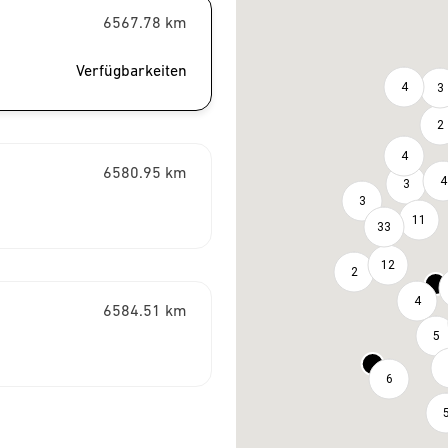
6567.78
km
Verfügbarkeiten
4
3
2
4
6580.95
km
4
3
3
11
33
12
2
4
6584.51
km
5
6