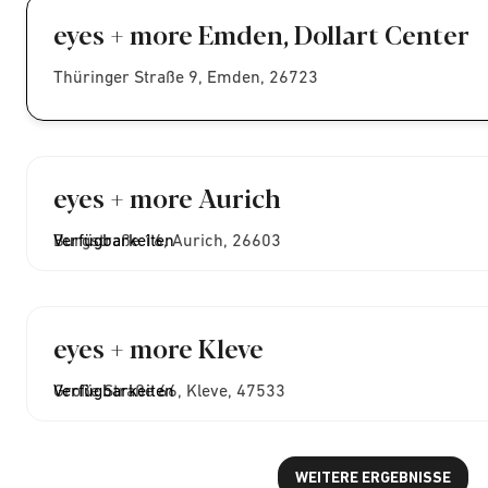
eyes + more Emden, Dollart Center
Thüringer Straße 9, Emden, 26723
eyes + more Aurich
Burgstraße 16, Aurich, 26603
Verfügbarkeiten
eyes + more Kleve
Große Straße 66, Kleve, 47533
Verfügbarkeiten
WEITERE ERGEBNISSE