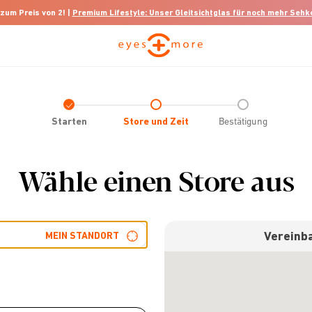
 zum Preis von 2! |
Premium Lifestyle: Unser Gleitsichtglas für noch mehr Seh
Check
icon
Starten
Store und Zeit
Bestätigung
Wähle einen Store aus
Vereinba
MEIN STANDORT