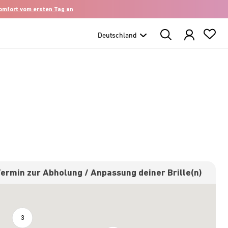
komfort vom ersten Tag an
Search
Products
Termin zur Abholung / Anpassung deiner Brille(n)
3