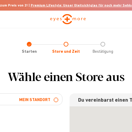
 zum Preis von 2! |
Premium Lifestyle: Unser Gleitsichtglas für noch mehr Seh
Check
icon
Starten
Store und Zeit
Bestätigung
Wähle einen Store aus
Du vereinbarst einen 
MEIN STANDORT