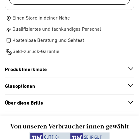
Einen Store in deiner Nähe
Qualifiziertes und fachkundiges Personal
Kostenlose Beratung und Sehtest
Geld-zurück-Garantie
Produktmerkmale
n
A
r
r
o
w
i
c
o
Glasoptionen
n
A
r
r
o
w
i
c
o
Über diese Brille
n
A
r
r
o
w
i
c
o
Von unseren Verbraucher:innen gewählt