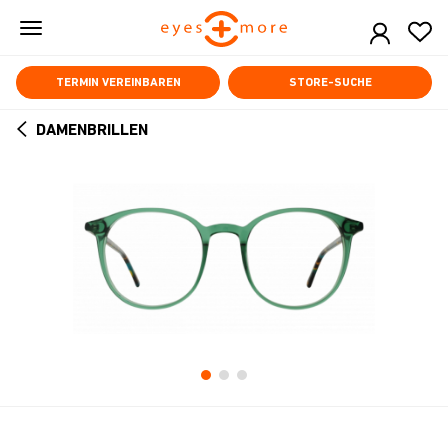
Skip
to
main
content
TERMIN VEREINBAREN
STORE-SUCHE
DAMENBRILLEN
ARROW
BACK