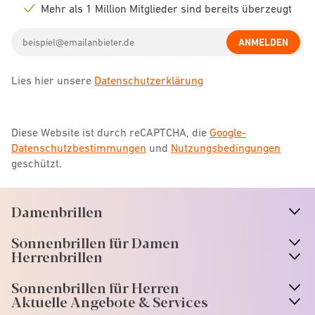
icon
Mehr als 1 Million Mitglieder sind bereits überzeugt
Check
icon
Email
ANMELDEN
address
Lies hier unsere
Datenschutzerklärung
Diese Website ist durch reCAPTCHA, die
Google-
Datenschutzbestimmungen
und
Nutzungsbedingungen
geschützt.
Damenbrillen
n
A
r
r
o
w
i
c
o
Sonnenbrillen für Damen
n
A
r
r
o
w
i
c
o
Herrenbrillen
Sonnenbrillen für Herren
Aktuelle Angebote & Services