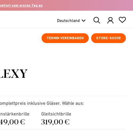
komfort vom ersten Tag an
Search
Products
TERMIN VEREINBAREN
STORE-SUCHE
LEXY
omplettpreis inklusive Gläser. Wähle aus:
instärkenbrille
Gleitsichtbrille
149,00 €
319,00 €