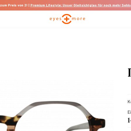
 zum Preis von 2! |
Premium Lifestyle: Unser Gleitsichtglas für noch mehr Seh
K
E