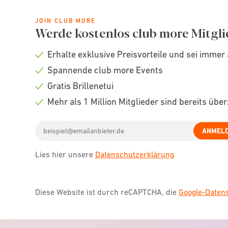
JOIN CLUB MORE
Werde kostenlos club more Mitgli
Erhalte exklusive Preisvorteile und sei immer 
Check
Spannende club more Events
icon
Check
Gratis Brillenetui
icon
Check
Mehr als 1 Million Mitglieder sind bereits übe
icon
Check
Email
icon
ANMEL
address
Lies hier unsere
Datenschutzerklärung
Diese Website ist durch reCAPTCHA, die
Google-Date