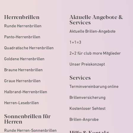
Herrenbrillen
Aktuelle Angebote &
Services
Runde Herrenbrillen
Aktuelle Brillen-Angebote
Panto-Herrenbrillen
1+1=3
Quadratische Herrenbrillen
2+2 für club more Mitglieder
Goldene Herrenbrillen
Unser Preiskonzept
Braune Herrenbrillen
Services
Graue Herrenbrillen
Terminvereinbarung online
Halbrand-Herrenbrillen
Brillenversicherung
Herren-Lesebrillen
Kostenloser Sehtest
Sonnenbrillen für
Brillen-Anprobe
Herren
Runde Herren-Sonnenbrillen
Hilfe & Kontakt