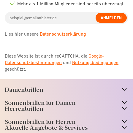
icon
Mehr als 1 Million Mitglieder sind bereits überzeugt
Check
icon
Email
ANMELDEN
address
Lies hier unsere
Datenschutzerklärung
Diese Website ist durch reCAPTCHA, die
Google-
Datenschutzbestimmungen
und
Nutzungsbedingungen
geschützt.
Damenbrillen
n
A
r
r
o
w
i
c
o
Sonnenbrillen für Damen
n
A
r
r
o
w
i
c
o
Herrenbrillen
Sonnenbrillen für Herren
Aktuelle Angebote & Services