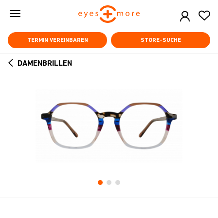
Skip
to
main
content
TERMIN VEREINBAREN
STORE-SUCHE
DAMENBRILLEN
ARROW
BACK