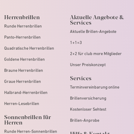
Herrenbrillen
Aktuelle Angebote &
Services
Runde Herrenbrillen
Aktuelle Brillen-Angebote
Panto-Herrenbrillen
1+1=3
Quadratische Herrenbrillen
2+2 für club more Mitglieder
Goldene Herrenbrillen
Unser Preiskonzept
Braune Herrenbrillen
Services
Graue Herrenbrillen
Terminvereinbarung online
Halbrand-Herrenbrillen
Brillenversicherung
Herren-Lesebrillen
Kostenloser Sehtest
Sonnenbrillen für
Brillen-Anprobe
Herren
Runde Herren-Sonnenbrillen
Hilfe & Kontakt