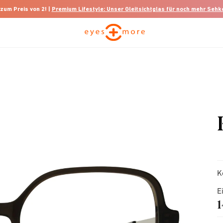
 zum Preis von 2! |
Premium Lifestyle: Unser Gleitsichtglas für noch mehr Seh
K
E