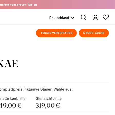
komfort vom ersten Tag an
Search
Products
TERMIN VEREINBAREN
STORE-SUCHE
KAE
omplettpreis inklusive Gläser. Wähle aus:
instärkenbrille
Gleitsichtbrille
149,00 €
319,00 €