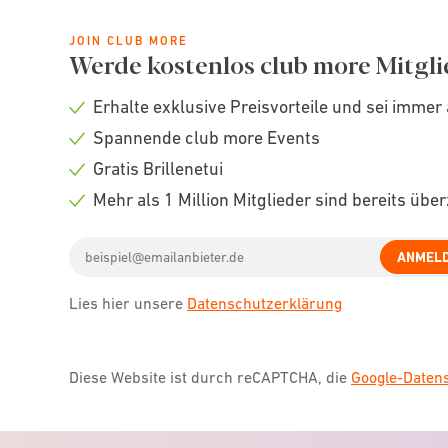
JOIN CLUB MORE
Werde kostenlos club more Mitgli
Erhalte exklusive Preisvorteile und sei immer 
Check
Spannende club more Events
icon
Check
Gratis Brillenetui
icon
Check
Mehr als 1 Million Mitglieder sind bereits übe
icon
Check
Email
icon
ANMEL
address
Lies hier unsere
Datenschutzerklärung
Diese Website ist durch reCAPTCHA, die
Google-Date