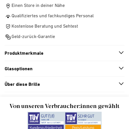
Einen Store in deiner Nähe
Qualifiziertes und fachkundiges Personal
Kostenlose Beratung und Sehtest
Geld-zurück-Garantie
Produktmerkmale
n
A
r
r
o
w
i
c
o
Glasoptionen
n
A
r
r
o
w
i
c
o
Über diese Brille
n
A
r
r
o
w
i
c
o
Von unseren Verbraucher:innen gewählt