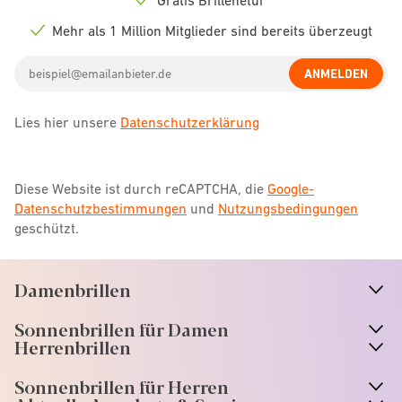
Check
icon
Mehr als 1 Million Mitglieder sind bereits überzeugt
Check
icon
Email
ANMELDEN
address
Lies hier unsere
Datenschutzerklärung
Diese Website ist durch reCAPTCHA, die
Google-
Datenschutzbestimmungen
und
Nutzungsbedingungen
geschützt.
Damenbrillen
n
A
r
r
o
w
i
c
o
Sonnenbrillen für Damen
n
A
r
r
o
w
i
c
o
Herrenbrillen
Sonnenbrillen für Herren