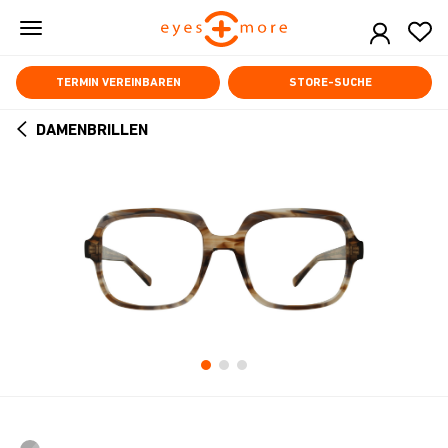
Skip
to
main
content
TERMIN VEREINBAREN
STORE-SUCHE
DAMENBRILLEN
ARROW
BACK