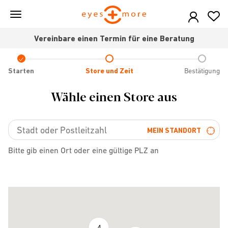
Skip
to
main
Vereinbare einen Termin für eine Beratung
content
Check
icon
Starten
Store und Zeit
Bestätigung
Wähle einen Store aus
MEIN STANDORT
Bitte gib einen Ort oder eine gültige PLZ an
4