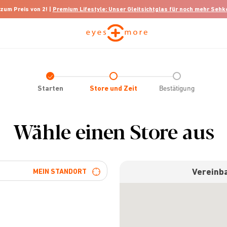
 zum Preis von 2! |
Premium Lifestyle: Unser Gleitsichtglas für noch mehr Seh
Check
icon
Starten
Store und Zeit
Bestätigung
Wähle einen Store aus
Vereinba
MEIN STANDORT