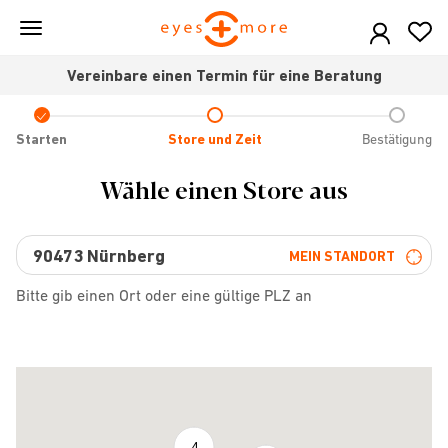
Skip
to
main
Vereinbare einen Termin für eine Beratung
content
Check
icon
Starten
Store und Zeit
Bestätigung
Wähle einen Store aus
MEIN STANDORT
Bitte gib einen Ort oder eine gültige PLZ an
4