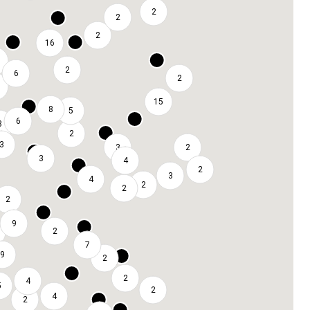
2
2
2
16
2
6
2
15
8
5
6
3
2
3
3
2
3
4
2
3
4
2
2
2
9
2
7
9
2
2
4
5
2
4
2