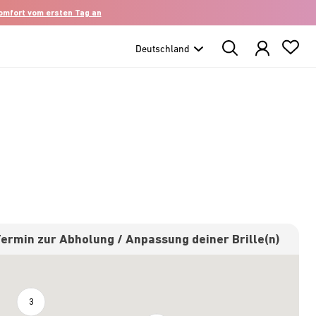
komfort vom ersten Tag an
Search
Products
Termin zur Abholung / Anpassung deiner Brille(n)
3