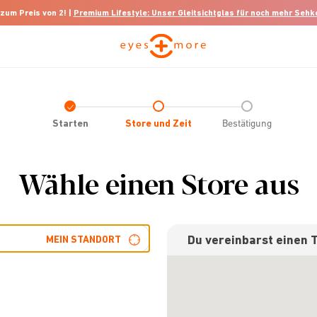
 zum Preis von 2! |
Premium Lifestyle: Unser Gleitsichtglas für noch mehr Seh
Check
icon
Starten
Store und Zeit
Bestätigung
Wähle einen Store aus
Du vereinbarst einen 
MEIN STANDORT