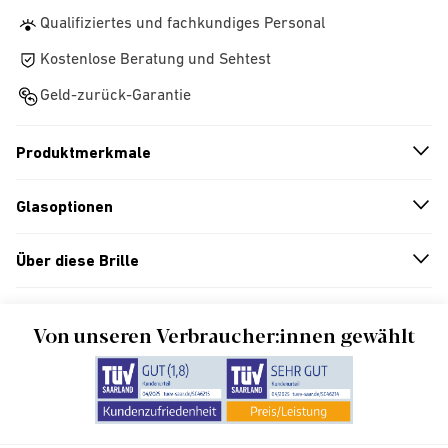
Qualifiziertes und fachkundiges Personal
Kostenlose Beratung und Sehtest
Geld-zurück-Garantie
Produktmerkmale
n
A
r
r
o
w
i
c
o
Glasoptionen
n
A
r
r
o
w
i
c
o
Über diese Brille
n
A
r
r
o
w
i
c
o
Von unseren Verbraucher:innen gewählt