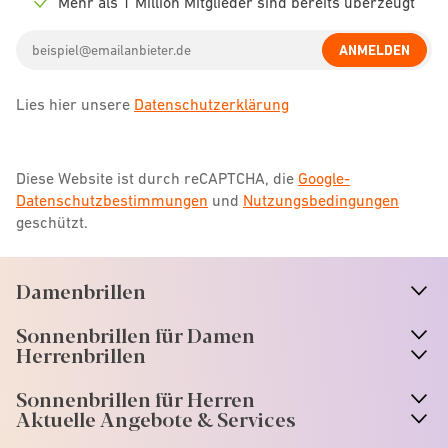
Mehr als 1 Million Mitglieder sind bereits überzeugt
Check
icon
Email
ANMELDEN
address
Lies hier unsere
Datenschutzerklärung
Diese Website ist durch reCAPTCHA, die
Google-
Datenschutzbestimmungen
und
Nutzungsbedingungen
geschützt.
Damenbrillen
n
A
r
r
o
w
i
c
o
Sonnenbrillen für Damen
n
A
r
r
o
w
i
c
o
Herrenbrillen
Sonnenbrillen für Herren
Aktuelle Angebote & Services