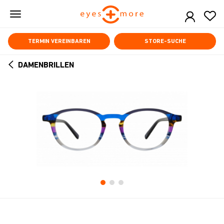
Skip
to
main
content
TERMIN VEREINBAREN
STORE-SUCHE
DAMENBRILLEN
ARROW
BACK