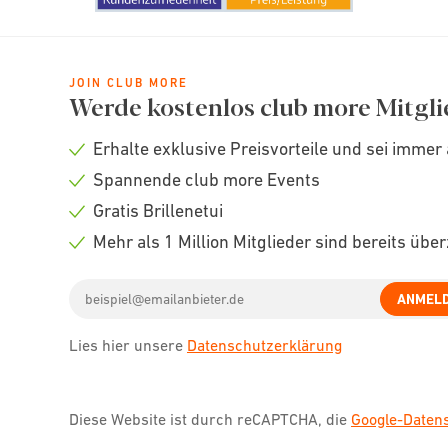
JOIN CLUB MORE
Werde kostenlos club more Mitgli
Erhalte exklusive Preisvorteile und sei immer 
Check
Spannende club more Events
icon
Check
Gratis Brillenetui
icon
Check
Mehr als 1 Million Mitglieder sind bereits übe
icon
Check
Email
icon
ANMEL
address
Lies hier unsere
Datenschutzerklärung
Diese Website ist durch reCAPTCHA, die
Google-Date