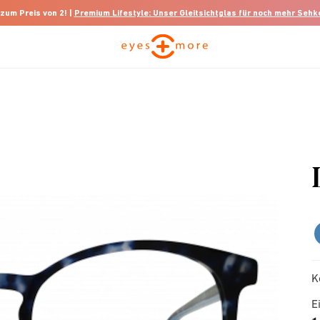
 zum Preis von 2! |
Premium Lifestyle: Unser Gleitsichtglas für noch mehr Seh
K
E