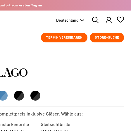
komfort vom ersten Tag an
Search
Products
TERMIN VEREINBAREN
STORE-SUCHE
LAGO
omplettpreis inklusive Gläser. Wähle aus:
instärkenbrille
Gleitsichtbrille