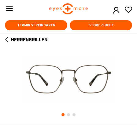
Skip
to
main
content
TERMIN VEREINBAREN
STORE-SUCHE
HERRENBRILLEN
ARROW
BACK