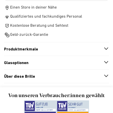
Einen Store in deiner Nähe
Qualifiziertes und fachkundiges Personal
Kostenlose Beratung und Sehtest
Geld-zurück-Garantie
Produktmerkmale
n
A
r
r
o
w
i
c
o
Glasoptionen
n
A
r
r
o
w
i
c
o
Über diese Brille
n
A
r
r
o
w
i
c
o
Von unseren Verbraucher:innen gewählt