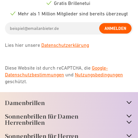
icon
Gratis Brillenetui
Check
icon
Mehr als 1 Million Mitglieder sind bereits überzeugt
Check
icon
Email
ANMELDEN
address
Lies hier unsere
Datenschutzerklärung
Diese Website ist durch reCAPTCHA, die
Google-
Datenschutzbestimmungen
und
Nutzungsbedingungen
geschützt.
Damenbrillen
n
A
r
r
o
w
i
c
o
Sonnenbrillen für Damen
n
A
r
r
o
w
i
c
o
Herrenbrillen
Sonnenbrillen für Herren