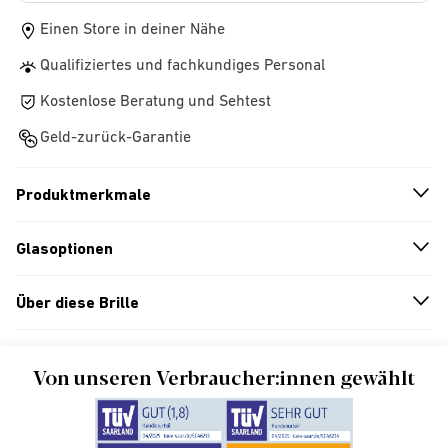
Einen Store in deiner Nähe
Qualifiziertes und fachkundiges Personal
Kostenlose Beratung und Sehtest
Geld-zurück-Garantie
Produktmerkmale
n
A
r
r
o
w
i
c
o
Glasoptionen
n
A
r
r
o
w
i
c
o
Über diese Brille
n
A
r
r
o
w
i
c
o
Von unseren Verbraucher:innen gewählt