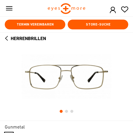
Skip
to
main
content
TERMIN VEREINBAREN
STORE-SUCHE
HERRENBRILLEN
ARROW
BACK
Gunmetal