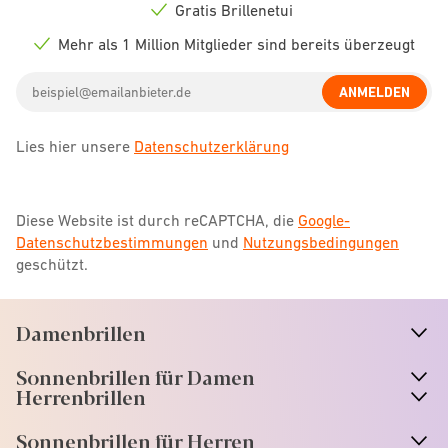
icon
Gratis Brillenetui
Check
icon
Mehr als 1 Million Mitglieder sind bereits überzeugt
Check
icon
Email
ANMELDEN
address
Lies hier unsere
Datenschutzerklärung
Diese Website ist durch reCAPTCHA, die
Google-
Datenschutzbestimmungen
und
Nutzungsbedingungen
geschützt.
Damenbrillen
n
A
r
r
o
w
i
c
o
Sonnenbrillen für Damen
n
A
r
r
o
w
i
c
o
Herrenbrillen
Sonnenbrillen für Herren