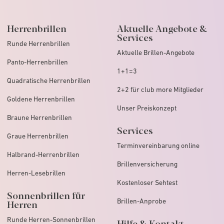
Herrenbrillen
Aktuelle Angebote &
Services
Runde Herrenbrillen
Aktuelle Brillen-Angebote
Panto-Herrenbrillen
1+1=3
Quadratische Herrenbrillen
2+2 für club more Mitglieder
Goldene Herrenbrillen
Unser Preiskonzept
Braune Herrenbrillen
Services
Graue Herrenbrillen
Terminvereinbarung online
Halbrand-Herrenbrillen
Brillenversicherung
Herren-Lesebrillen
Kostenloser Sehtest
Sonnenbrillen für
Brillen-Anprobe
Herren
Runde Herren-Sonnenbrillen
Hilfe & Kontakt