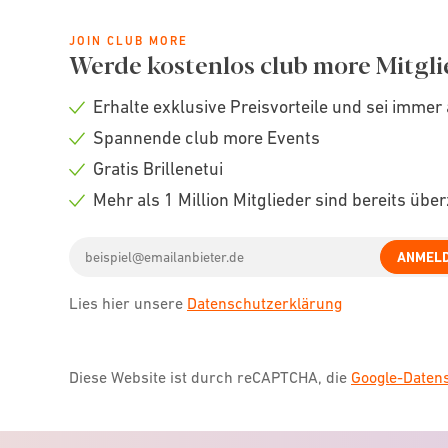
JOIN CLUB MORE
Werde kostenlos club more Mitgli
Erhalte exklusive Preisvorteile und sei immer 
Check
Spannende club more Events
icon
Check
Gratis Brillenetui
icon
Check
Mehr als 1 Million Mitglieder sind bereits übe
icon
Check
Email
icon
ANMEL
address
Lies hier unsere
Datenschutzerklärung
Diese Website ist durch reCAPTCHA, die
Google-Date