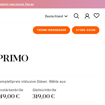
komfort vom ersten Tag an
Search
Products
TERMIN VEREINBAREN
STORE-SUCHE
PRIMO
omplettpreis inklusive Gläser. Wähle aus:
instärkenbrille
Gleitsichtbrille
149,00 €
319,00 €