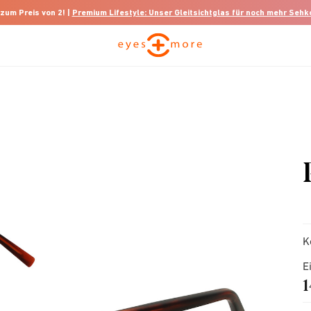
 zum Preis von 2! |
Premium Lifestyle: Unser Gleitsichtglas für noch mehr Seh
K
E