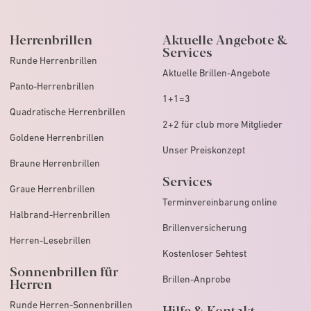
Herrenbrillen
Aktuelle Angebote &
Services
Runde Herrenbrillen
Aktuelle Brillen-Angebote
Panto-Herrenbrillen
1+1=3
Quadratische Herrenbrillen
2+2 für club more Mitglieder
Goldene Herrenbrillen
Unser Preiskonzept
Braune Herrenbrillen
Services
Graue Herrenbrillen
Terminvereinbarung online
Halbrand-Herrenbrillen
Brillenversicherung
Herren-Lesebrillen
Kostenloser Sehtest
Sonnenbrillen für
Brillen-Anprobe
Herren
Runde Herren-Sonnenbrillen
Hilfe & Kontakt