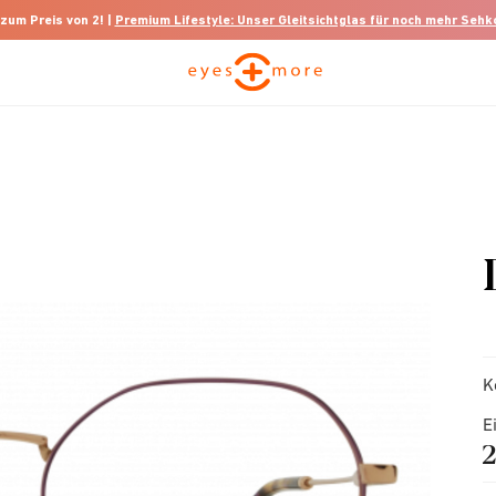
 zum Preis von 2! |
Premium Lifestyle: Unser Gleitsichtglas für noch mehr Seh
K
E