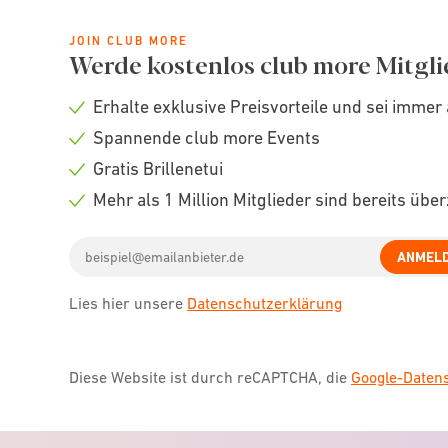
JOIN CLUB MORE
Werde kostenlos club more Mitgli
Erhalte exklusive Preisvorteile und sei immer 
Check
Spannende club more Events
icon
Check
Gratis Brillenetui
icon
Check
Mehr als 1 Million Mitglieder sind bereits übe
icon
Check
Email
icon
ANMEL
address
Lies hier unsere
Datenschutzerklärung
Diese Website ist durch reCAPTCHA, die
Google-Date