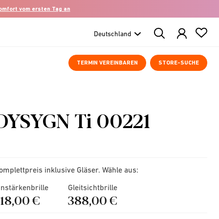
komfort vom ersten Tag an
Search
Products
TERMIN VEREINBAREN
STORE-SUCHE
DYSYGN Ti 00221
omplettpreis inklusive Gläser. Wähle aus:
instärkenbrille
Gleitsichtbrille
218,00 €
388,00 €