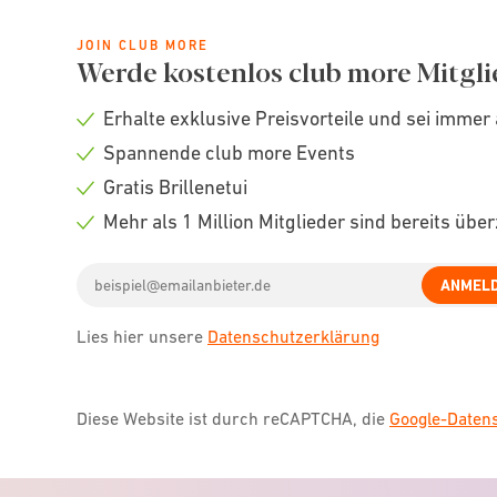
JOIN CLUB MORE
Werde kostenlos club more Mitgli
Erhalte exklusive Preisvorteile und sei immer 
Check
Spannende club more Events
icon
Check
Gratis Brillenetui
icon
Check
Mehr als 1 Million Mitglieder sind bereits übe
icon
Check
Email
icon
ANMEL
address
Lies hier unsere
Datenschutzerklärung
Diese Website ist durch reCAPTCHA, die
Google-Date