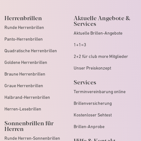
Herrenbrillen
Aktuelle Angebote &
Services
Runde Herrenbrillen
Aktuelle Brillen-Angebote
Panto-Herrenbrillen
1+1=3
Quadratische Herrenbrillen
2+2 für club more Mitglieder
Goldene Herrenbrillen
Unser Preiskonzept
Braune Herrenbrillen
Services
Graue Herrenbrillen
Terminvereinbarung online
Halbrand-Herrenbrillen
Brillenversicherung
Herren-Lesebrillen
Kostenloser Sehtest
Sonnenbrillen für
Brillen-Anprobe
Herren
Runde Herren-Sonnenbrillen
Hilfe & Kontakt