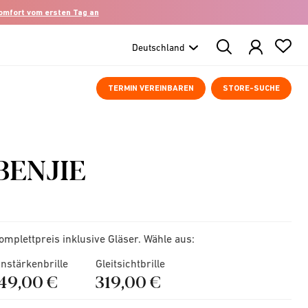
komfort vom ersten Tag an
Search
Products
TERMIN VEREINBAREN
STORE-SUCHE
BENJIE
omplettpreis inklusive Gläser. Wähle aus:
instärkenbrille
Gleitsichtbrille
149,00 €
319,00 €