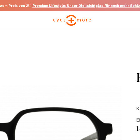
 zum Preis von 2! |
Premium Lifestyle: Unser Gleitsichtglas für noch mehr Seh
K
E