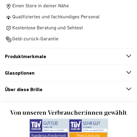
Einen Store in deiner Nähe
Qualifiziertes und fachkundiges Personal
Kostenlose Beratung und Sehtest
Geld-zurück-Garantie
Produktmerkmale
n
A
r
r
o
w
i
c
o
Glasoptionen
n
A
r
r
o
w
i
c
o
Über diese Brille
n
A
r
r
o
w
i
c
o
Von unseren Verbraucher:innen gewählt