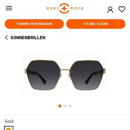
Skip
to
main
content
TERMIN VEREINBAREN
STORE-SUCHE
SONNENBRILLEN
ARROW
BACK
Gold