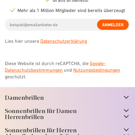
Check
icon
Mehr als 1 Million Mitglieder sind bereits überzeugt
Check
icon
Email
ANMELDEN
address
Lies hier unsere
Datenschutzerklärung
Diese Website ist durch reCAPTCHA, die
Google-
Datenschutzbestimmungen
und
Nutzungsbedingungen
geschützt.
Damenbrillen
n
A
r
r
o
w
i
c
o
Sonnenbrillen für Damen
n
A
r
r
o
w
i
c
o
Herrenbrillen
Sonnenbrillen für Herren