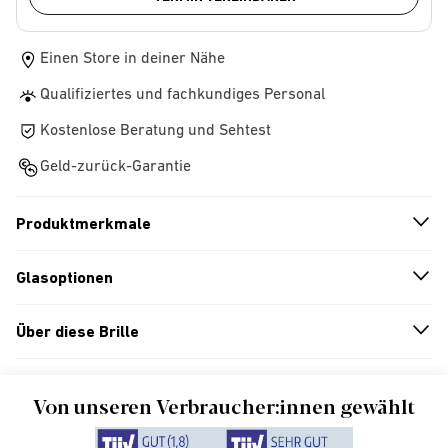
Einen Store in deiner Nähe
Qualifiziertes und fachkundiges Personal
Kostenlose Beratung und Sehtest
Geld-zurück-Garantie
Produktmerkmale
n
A
r
r
o
w
i
c
o
Glasoptionen
n
A
r
r
o
w
i
c
o
Über diese Brille
n
A
r
r
o
w
i
c
o
Von unseren Verbraucher:innen gewählt