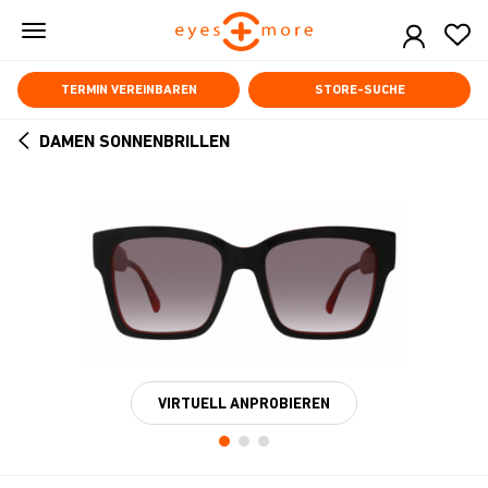
Skip
to
main
content
TERMIN VEREINBAREN
STORE-SUCHE
DAMEN SONNENBRILLEN
ARROW
BACK
VIRTUELL ANPROBIEREN