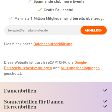
Spannende club more Events
Check
icon
Gratis Brillenetui
Check
icon
Mehr als 1 Million Mitglieder sind bereits überzeugt
Check
icon
Email
ANMELDEN
address
Lies hier unsere
Datenschutzerklärung
Diese Website ist durch reCAPTCHA, die
Google-
Datenschutzbestimmungen
und
Nutzungsbedingungen
geschützt.
Damenbrillen
n
A
r
r
o
w
i
c
o
Sonnenbrillen für Damen
n
A
r
r
o
w
i
c
o
Herrenbrillen