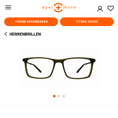
Skip
to
main
content
TERMIN VEREINBAREN
STORE-SUCHE
HERRENBRILLEN
ARROW
BACK