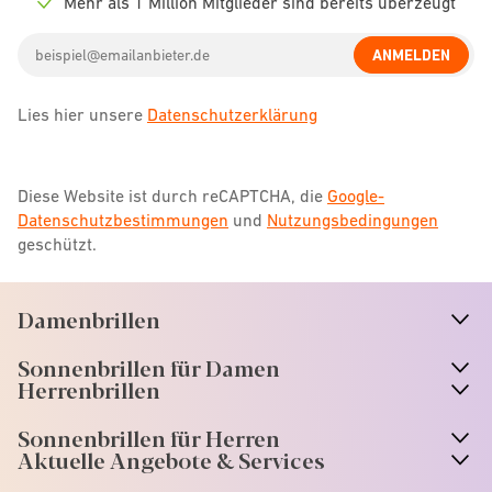
Mehr als 1 Million Mitglieder sind bereits überzeugt
Check
icon
Email
ANMELDEN
address
Lies hier unsere
Datenschutzerklärung
Diese Website ist durch reCAPTCHA, die
Google-
Datenschutzbestimmungen
und
Nutzungsbedingungen
geschützt.
Damenbrillen
n
A
r
r
o
w
i
c
o
Sonnenbrillen für Damen
n
A
r
r
o
w
i
c
o
Herrenbrillen
Sonnenbrillen für Herren
Aktuelle Angebote & Services