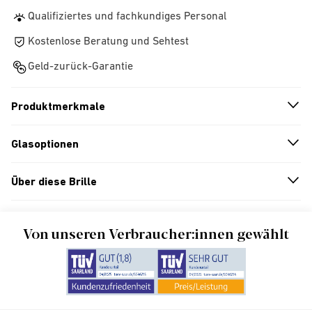
Qualifiziertes und fachkundiges Personal
Kostenlose Beratung und Sehtest
Geld-zurück-Garantie
Produktmerkmale
n
A
r
r
o
w
i
c
o
Glasoptionen
n
A
r
r
o
w
i
c
o
Über diese Brille
n
A
r
r
o
w
i
c
o
Von unseren Verbraucher:innen gewählt