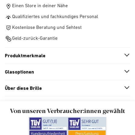
Einen Store in deiner Nähe
Qualifiziertes und fachkundiges Personal
Kostenlose Beratung und Sehtest
Geld-zurück-Garantie
Produktmerkmale
n
A
r
r
o
w
i
c
o
Glasoptionen
n
A
r
r
o
w
i
c
o
Über diese Brille
n
A
r
r
o
w
i
c
o
Von unseren Verbraucher:innen gewählt