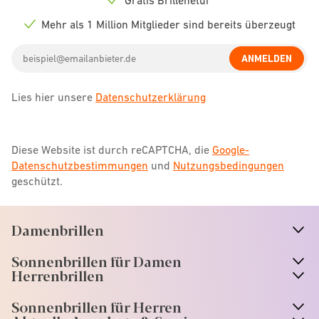
Check
icon
Mehr als 1 Million Mitglieder sind bereits überzeugt
Check
icon
Email
ANMELDEN
address
Lies hier unsere
Datenschutzerklärung
Diese Website ist durch reCAPTCHA, die
Google-
Datenschutzbestimmungen
und
Nutzungsbedingungen
geschützt.
Damenbrillen
n
A
r
r
o
w
i
c
o
Sonnenbrillen für Damen
n
A
r
r
o
w
i
c
o
Herrenbrillen
Sonnenbrillen für Herren