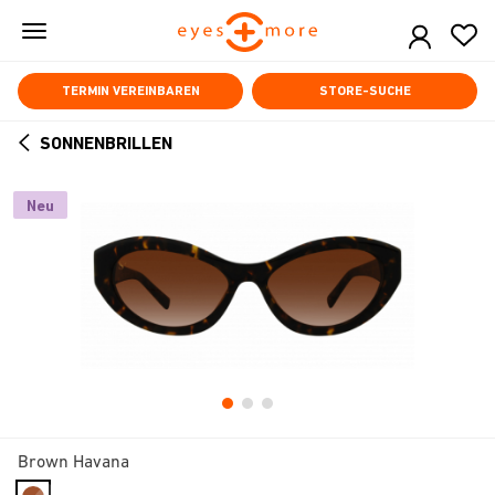
Skip
to
main
content
TERMIN VEREINBAREN
STORE-SUCHE
SONNENBRILLEN
ARROW
BACK
Neu
Brown Havana