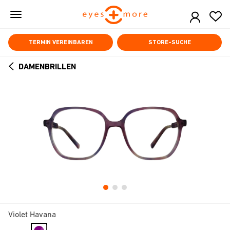
Skip
to
main
content
TERMIN VEREINBAREN
STORE-SUCHE
DAMENBRILLEN
ARROW
BACK
Violet Havana