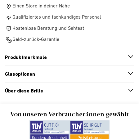
Einen Store in deiner Nähe
Qualifiziertes und fachkundiges Personal
Kostenlose Beratung und Sehtest
Geld-zurück-Garantie
Produktmerkmale
n
A
r
r
o
w
i
c
o
Glasoptionen
n
A
r
r
o
w
i
c
o
Über diese Brille
n
A
r
r
o
w
i
c
o
Von unseren Verbraucher:innen gewählt