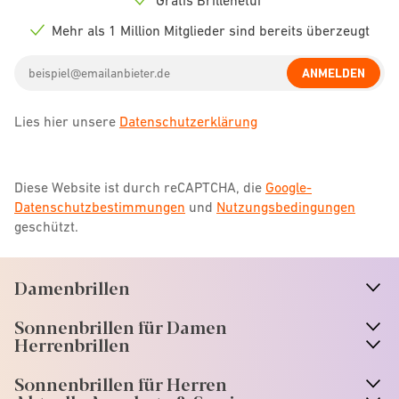
Check
icon
Mehr als 1 Million Mitglieder sind bereits überzeugt
Check
icon
Email
ANMELDEN
address
Lies hier unsere
Datenschutzerklärung
Diese Website ist durch reCAPTCHA, die
Google-
Datenschutzbestimmungen
und
Nutzungsbedingungen
geschützt.
Damenbrillen
n
A
r
r
o
w
i
c
o
Sonnenbrillen für Damen
n
A
r
r
o
w
i
c
o
Herrenbrillen
Sonnenbrillen für Herren