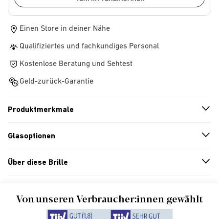
Einen Store in deiner Nähe
Qualifiziertes und fachkundiges Personal
Kostenlose Beratung und Sehtest
Geld-zurück-Garantie
Produktmerkmale
n
A
r
r
o
w
i
c
o
Glasoptionen
n
A
r
r
o
w
i
c
o
Über diese Brille
n
A
r
r
o
w
i
c
o
Von unseren Verbraucher:innen gewählt