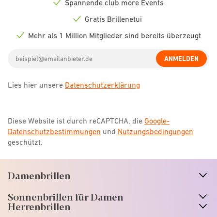
Spannende club more Events
Check
icon
Gratis Brillenetui
Check
icon
Mehr als 1 Million Mitglieder sind bereits überzeugt
Check
icon
Email
ANMELDEN
address
Lies hier unsere
Datenschutzerklärung
Diese Website ist durch reCAPTCHA, die
Google-
Datenschutzbestimmungen
und
Nutzungsbedingungen
geschützt.
Damenbrillen
n
A
r
r
o
w
i
c
o
Sonnenbrillen für Damen
n
A
r
r
o
w
i
c
o
Herrenbrillen