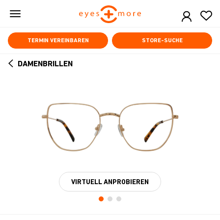
Skip
to
main
content
TERMIN VEREINBAREN
STORE-SUCHE
DAMENBRILLEN
ARROW
BACK
VIRTUELL ANPROBIEREN