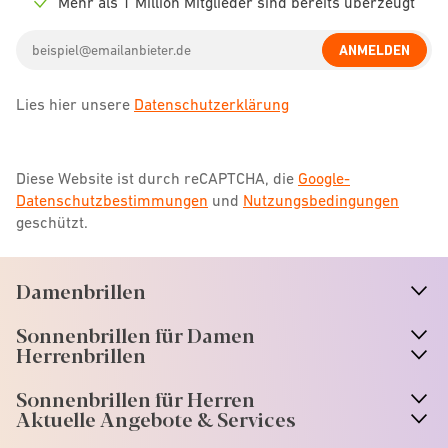
Mehr als 1 Million Mitglieder sind bereits überzeugt
Check
icon
Email
ANMELDEN
address
Lies hier unsere
Datenschutzerklärung
Diese Website ist durch reCAPTCHA, die
Google-
Datenschutzbestimmungen
und
Nutzungsbedingungen
geschützt.
Damenbrillen
n
A
r
r
o
w
i
c
o
Sonnenbrillen für Damen
n
A
r
r
o
w
i
c
o
Herrenbrillen
Sonnenbrillen für Herren
Aktuelle Angebote & Services