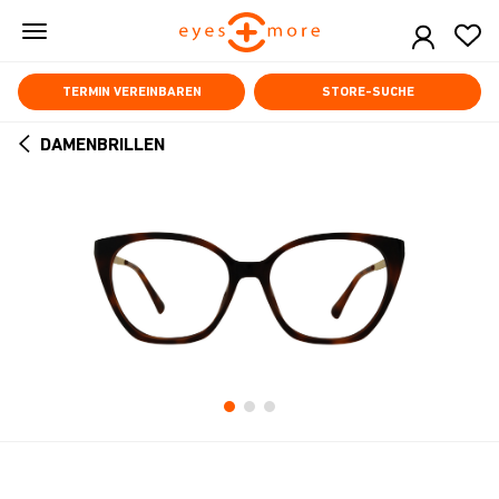
Skip
to
main
content
TERMIN VEREINBAREN
STORE-SUCHE
DAMENBRILLEN
ARROW
BACK