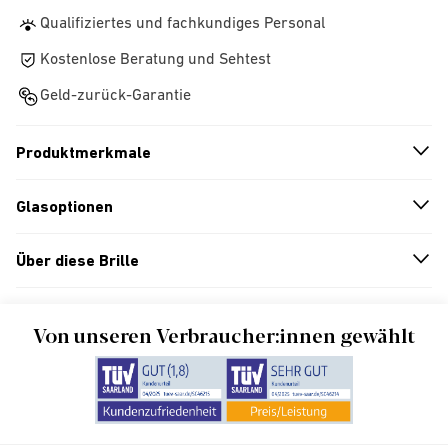
Qualifiziertes und fachkundiges Personal
Kostenlose Beratung und Sehtest
Geld-zurück-Garantie
Produktmerkmale
n
A
r
r
o
w
i
c
o
Glasoptionen
n
A
r
r
o
w
i
c
o
Über diese Brille
n
A
r
r
o
w
i
c
o
Von unseren Verbraucher:innen gewählt