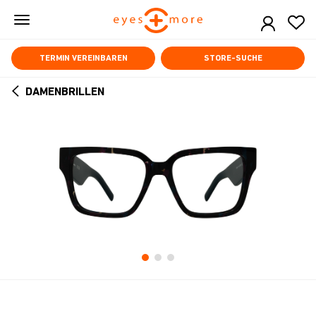
Skip
to
main
content
TERMIN VEREINBAREN
STORE-SUCHE
DAMENBRILLEN
ARROW
BACK