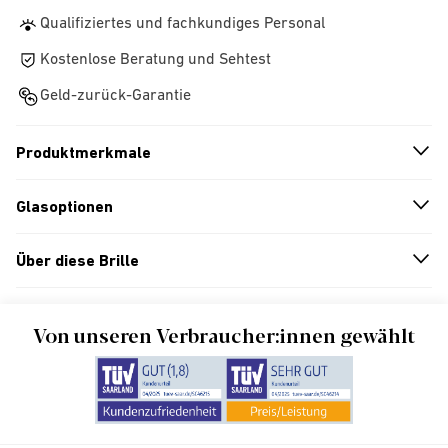
Qualifiziertes und fachkundiges Personal
Kostenlose Beratung und Sehtest
Geld-zurück-Garantie
Produktmerkmale
n
A
r
r
o
w
i
c
o
Glasoptionen
n
A
r
r
o
w
i
c
o
Über diese Brille
n
A
r
r
o
w
i
c
o
Von unseren Verbraucher:innen gewählt