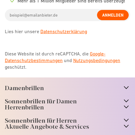
Mehr als 1 Million Mitglieder sind bereits überzeugt
Check
icon
Email
ANMELDEN
address
Lies hier unsere
Datenschutzerklärung
Diese Website ist durch reCAPTCHA, die
Google-
Datenschutzbestimmungen
und
Nutzungsbedingungen
geschützt.
Damenbrillen
n
A
r
r
o
w
i
c
o
Sonnenbrillen für Damen
n
A
r
r
o
w
i
c
o
Herrenbrillen
Sonnenbrillen für Herren
Aktuelle Angebote & Services