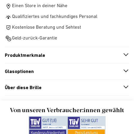
Einen Store in deiner Nähe
Qualifiziertes und fachkundiges Personal
Kostenlose Beratung und Sehtest
Geld-zurück-Garantie
Produktmerkmale
n
A
r
r
o
w
i
c
o
Glasoptionen
n
A
r
r
o
w
i
c
o
Über diese Brille
n
A
r
r
o
w
i
c
o
Von unseren Verbraucher:innen gewählt