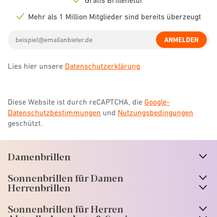
Check
icon
Mehr als 1 Million Mitglieder sind bereits überzeugt
Check
icon
Email
ANMELDEN
address
Lies hier unsere
Datenschutzerklärung
Diese Website ist durch reCAPTCHA, die
Google-
Datenschutzbestimmungen
und
Nutzungsbedingungen
geschützt.
Damenbrillen
n
A
r
r
o
w
i
c
o
Sonnenbrillen für Damen
n
A
r
r
o
w
i
c
o
Herrenbrillen
Sonnenbrillen für Herren