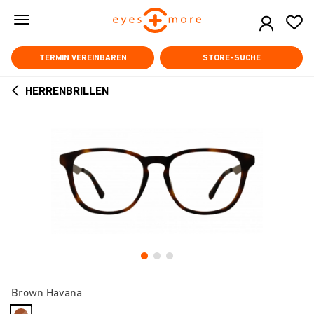
Skip
to
main
content
TERMIN VEREINBAREN
STORE-SUCHE
HERRENBRILLEN
ARROW
BACK
Brown Havana