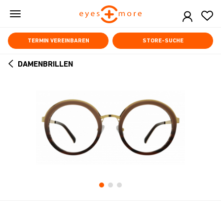
Skip
to
main
content
TERMIN VEREINBAREN
STORE-SUCHE
DAMENBRILLEN
ARROW
BACK