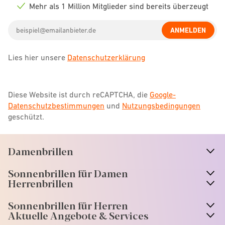
icon
Mehr als 1 Million Mitglieder sind bereits überzeugt
Check
icon
Email
ANMELDEN
address
Lies hier unsere
Datenschutzerklärung
Diese Website ist durch reCAPTCHA, die
Google-
Datenschutzbestimmungen
und
Nutzungsbedingungen
geschützt.
Damenbrillen
n
A
r
r
o
w
i
c
o
Sonnenbrillen für Damen
n
A
r
r
o
w
i
c
o
Herrenbrillen
Sonnenbrillen für Herren
Aktuelle Angebote & Services